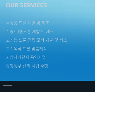
OUR SERVICES
국방용 드론 개발 및 제조
수송/배송드론 개발 및 제조
​고성능 드론 전용 모터 개발 및 제조
특수목적 드론 맞춤제작
지방자치단체 용역사업
중앙정부 산하 사업 수행
VISIT US
HQ / SHOWROOM
서울특별시 강남구 언주로 634, 6층 103,104호
(논현동, 쌍둥이빌딩)
TEL:
070-5080-0393
/ FAX:
0504-004-0007
R&D CENTER